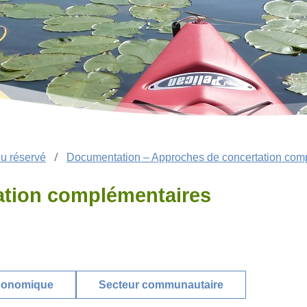
/
u réservé
Documentation – Approches de concertation com
ation complémentaires
conomique
Secteur communautaire