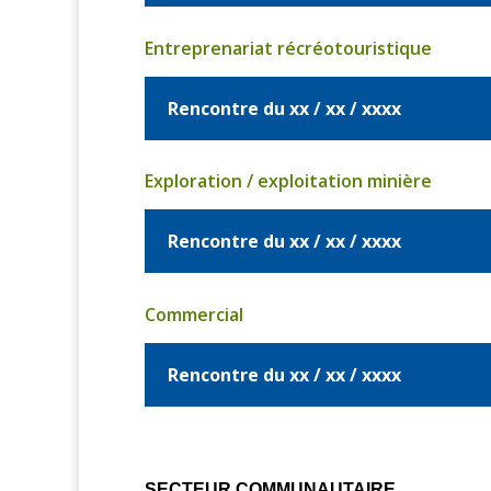
Entreprenariat récréotouristique
Rencontre du xx / xx / xxxx
Exploration / exploitation minière
Rencontre du xx / xx / xxxx
Commercial
Rencontre du xx / xx / xxxx
SECTEUR COMMUNAUTAIRE