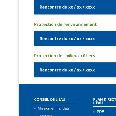
Rencontre du xx / xx / xxxx
Protection de l’environnement
Rencontre du xx / xx / xxxx
Protection des milieux côtiers
Rencontre du xx / xx / xxxx
CONSEIL DE L’EAU
PLAN DIRECT
L’EAU
Mission et mandats
PDE