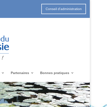
Conseil d'administration
Partenaires
Bonnes pratiques