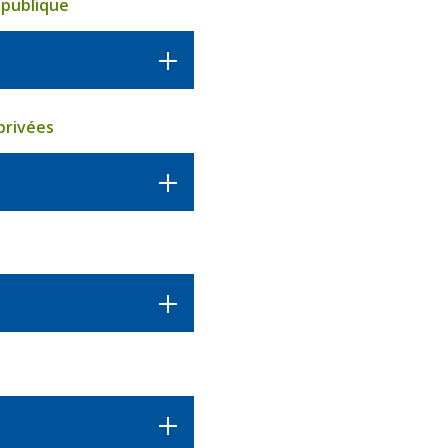
 publique
privées