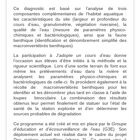
Ce diagnostic est basé sur l’analyse de trois
composantes complémentaires de l’habitat aquatique :
les caractéristiques du site (largeur et profondeur du
cours d’eau, granulométrie, végétation riveraine), la
qualité de l’eau (mesure de paramètres physico-
chimiques et bactériologiques), ainsi que la faune
benthique (identification et dénombrement simplifié des
macroinvertébrés benthiques).
La participation à
J’adopte un cours d’eau
donne
l’occasion aux élèves d’être initiés à la méthode et la
rigueur scientifique. Lors d’une sortie terrain ils font eux
même les prélèvements d’eau dans la rivière et
analysent les paramètres physico-chimiques et
bactériologiques de celle-ci. Ils procèdent également à la
récolte de macroinvertébrés benthiques pour les
identifier et les dénombrer plus tard en classe à l’aide de
loupes binoculaire.
La combinaison des résultats
obtenus leur permet finalement de statuer sur l’état de
santé de la station explorée et d’en déterminer les
sources probables de dégradation.
Ce programme a été créé et mis en place par le
Groupe
d’éducation et d’écosurveillance de l’eau
(G3E).
Son
déploiement actuel est réalisé dans le cadre du projet
Des rivières surveillées
(phase 3).
Ce projet vise à