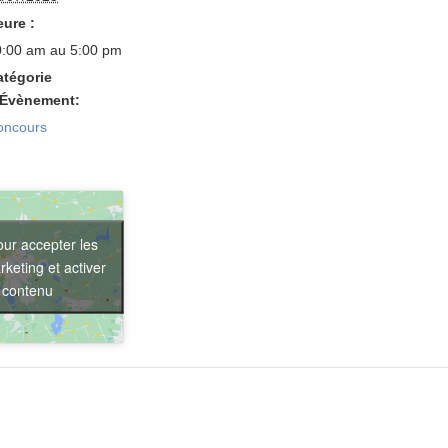
ure :
0:00 am au 5:00 pm
atégorie
’Évènement:
oncours
our accepter les
keting et activer
 contenu