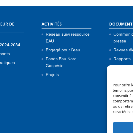
EUR DE
ACTIVITÉS
DOCUMENT
Réseau suivi ressource
Communiq
EAU
presse
 2024-2034
Engagé pour l’eau
Revues él
sants
Fonds Eau Nord
Rapports
matiques
Gaspésie
Bonnes pr
Projets
Flash Inf’
Pour offrir 
Lois et rè
témoins pou
consentir à
comportement
ou de retire
caractéristi