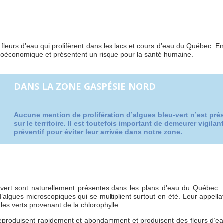
eurs d’eau qui prolifèrent dans les lacs et cours d’eau du Québec. En p
socioéconomique et présentent un risque pour la santé humaine.
DANS LA ZONE GASPÉSIE NORD
Aucune mention de prolifération d’algues bleu-vert n’est pré
sur le territoire. Il est toutefois important de demeurer vigilant
préventif pour éviter leur arrivée dans notre zone.
-vert sont naturellement présentes dans les plans d’eau du Québec. 
’algues microscopiques qui se multiplient surtout en été. Leur appellati
es verts provenant de la chlorophylle.
reproduisent rapidement et abondamment et produisent des fleurs d’eau 