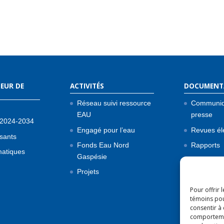
EUR DE
ACTIVITÉS
DOCUMENT
Réseau suivi ressource
Communiq
EAU
presse
 2024-2034
Engagé pour l’eau
Revues él
sants
Fonds Eau Nord
Rapports
matiques
Gaspésie
Bonnes pr
Projets
Flash Inf’
Pour offrir 
Lois et rè
témoins pou
consentir à
comportement